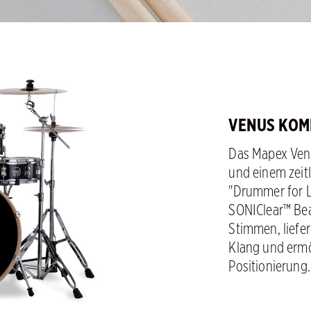
VENUS KOM
Das Mapex Venu
und einem zeit
"Drummer for L
SONIClear™ Bea
Stimmen, liefe
Klang und ermö
Positionierung