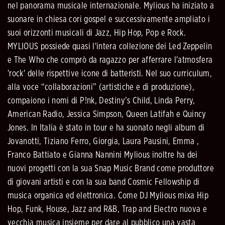
nel panorama musicale internazionale. Mylious ha iniziato a
suonare in chiesa cori gospel e successivamente ampliato i
suoi orizzonti musicali di Jazz, Hip Hop, Pop e Rock.
MYLIOUS possiede quasi l'intera collezione dei Led Zeppelin
e The Who che comprò da ragazzo per afferrare l'atmosfera
'rock' delle rispettive icone di batteristi. Nel suo curriculum,
alla voce “collaborazioni” (artistiche e di produzione),
compaiono i nomi di P!nk, Destiny’s Child, Linda Perry,
American Radio, Jessica Simpson, Queen Latifah e Quincy
Jones. In Italia è stato in tour e ha suonato negli album di
Jovanotti, Tiziano Ferro, Giorgia, Laura Pausini, Emma ,
Franco Battiato e Gianna Nannini Mylious inoltre ha dei
nuovi progetti con la sua Snap Music Brand come produttore
di giovani artisti e con la sua band Cosmic Fellowship di
musica organica ed elettronica. Come DJ Mylious mixa Hip
Hop, Funk, House, Jazz and R&B, Trap and Electro nuova e
vecchia musica insieme per dare al pubblico una vasta